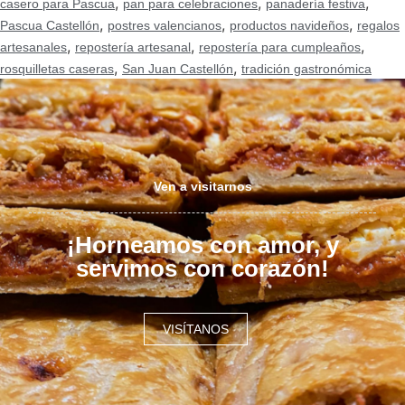
,
,
,
casero para Pascua
pan para celebraciones
panadería festiva
,
,
,
Pascua Castellón
postres valencianos
productos navideños
regalos
,
,
,
artesanales
repostería artesanal
repostería para cumpleaños
,
,
rosquilletas caseras
San Juan Castellón
tradición gastronómica
Ven a visitarnos
¡Horneamos con amor, y
servimos con corazón!
VISÍTANOS