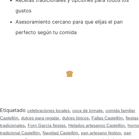
Recetas tradicionales y opciones para todos los
gustos
Asesoramiento cercano para que elijas el pan
perfecto según tu comida
Etiquetado
,
,
celebraciones locales
coca de tomate
comida familiar
,
,
,
,
Castellón
dulces para regalar
dulces típicos
Fallas Castellón
fiestas
,
,
,
tradicionales
Forn García fiestas
Helados artesanos Castellón
horno
,
,
,
tradicional Castellón
Navidad Castellón
pan artesano festivo
pan