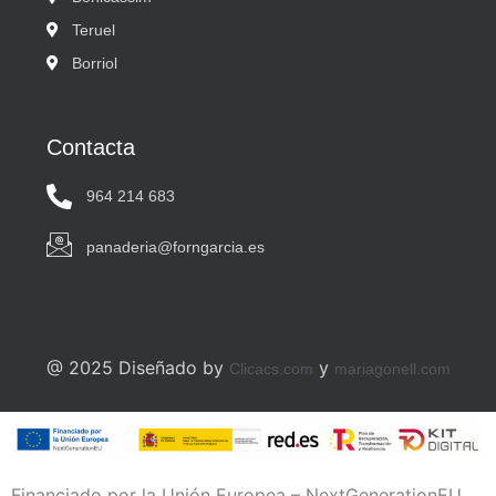
Teruel
Borriol
Contacta
964 214 683
panaderia@forngarcia.es
@ 2025 Diseñado by
y
Clicacs.com
mariagonell.com
Financiado por la Unión Europea – NextGenerationEU