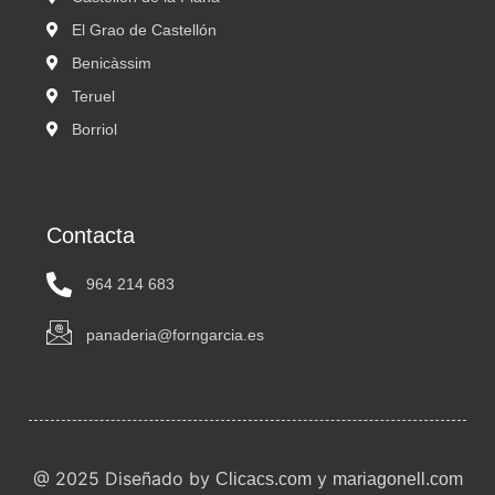
El Grao de Castellón
Benicàssim
Teruel
Borriol
Contacta
964 214 683
panaderia@forngarcia.es
@ 2025 Diseñado by
y
Clicacs.com
mariagonell.com