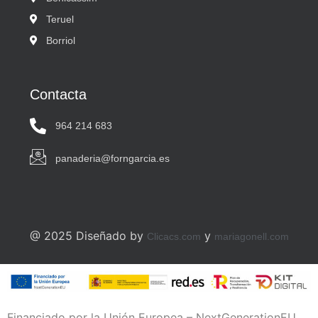
Teruel
Borriol
Contacta
964 214 683
panaderia@forngarcia.es
@ 2025 Diseñado by
y
Clicacs.com
mariagonell.com
Financiado por la Unión Europea – NextGenerationEU