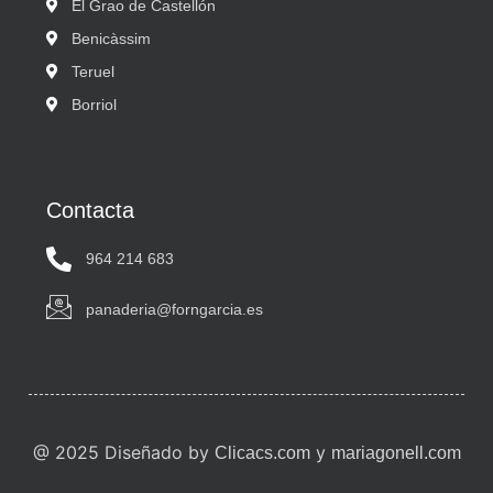
El Grao de Castellón
Benicàssim
Teruel
Borriol
Contacta
964 214 683
panaderia@forngarcia.es
@ 2025 Diseñado by
y
Clicacs.com
mariagonell.com