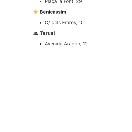
Plaça la Font, 29
Benicàssim
C/ dels Frares, 10
Teruel
Avenida Aragón, 12