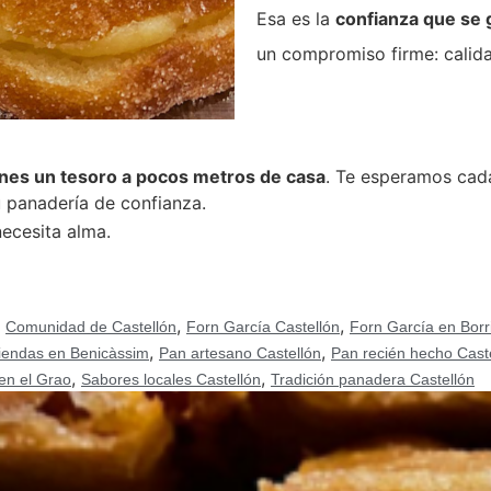
Esa es la
confianza que se 
un compromiso firme: calida
enes un tesoro a pocos metros de casa
. Te esperamos cad
u panadería de confianza.
ecesita alma.
,
,
,
Comunidad de Castellón
Forn García Castellón
Forn García en Borr
,
,
iendas en Benicàssim
Pan artesano Castellón
Pan recién hecho Cast
,
,
en el Grao
Sabores locales Castellón
Tradición panadera Castellón