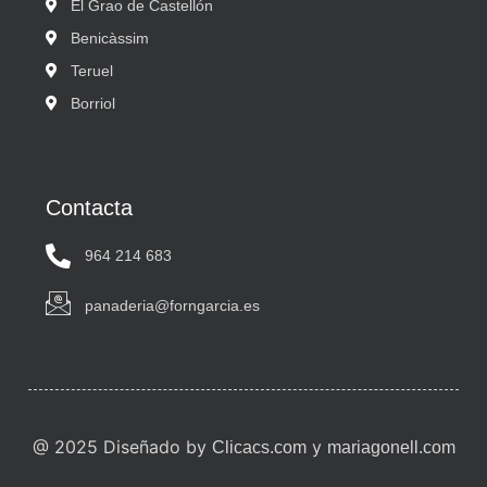
El Grao de Castellón
Benicàssim
Teruel
Borriol
Contacta
964 214 683
panaderia@forngarcia.es
@ 2025 Diseñado by
y
Clicacs.com
mariagonell.com