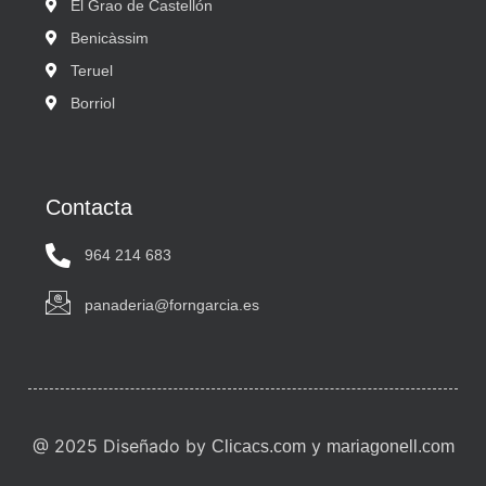
El Grao de Castellón
Benicàssim
Teruel
Borriol
Contacta
964 214 683
panaderia@forngarcia.es
@ 2025 Diseñado by
y
Clicacs.com
mariagonell.com