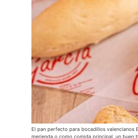
El pan perfecto para bocadillos valencianos E
merienda o como comida principal, un buen b