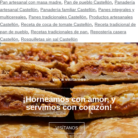
,
,
Pan artesanal con masa madre
Pan de pueblo Castellón
Panadería
,
,
artesanal Castellón
Panadería familiar Castellón
Panes integrales y
,
,
multicereales
Panes tradicionales Castellón
Productos artesanales
,
,
Castellón
Receta de coca de tomate Castellón
Receta tradicional de
,
,
pan de pueblo
Recetas tradicionales de pan
Repostería casera
,
Castellón
Rosquilletas sin sal Castellón
Ven a visitarnos
¡Horneamos con amor, y
servimos con corazón!
VISÍTANOS