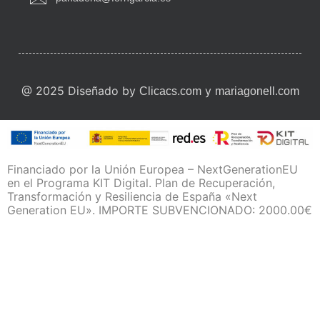
@ 2025 Diseñado by
y
Clicacs.com
mariagonell.com
Financiado por la Unión Europea – NextGenerationEU
en el Programa KIT Digital. Plan de Recuperación,
Transformación y Resiliencia de España «Next
Generation EU». IMPORTE SUBVENCIONADO: 2000.00€